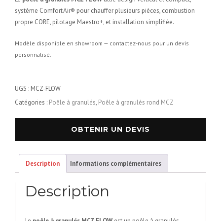
système Comfort Air® pour chauffer plusieurs pièces, combustion
propre CORE, pilotage Maestro+, et installation simplifiée.
Modèle disponible en showroom — contactez-nous pour un devis
personnalisé.
UGS :
MCZ-FLOW
Catégories :
Poêle à granulés
,
Poêle à granulés rond MCZ
OBTENIR UN DEVIS
Description
Informations complémentaires
Description
Le
poêle à granulés MCZ FLOW
est un poêle à granulés