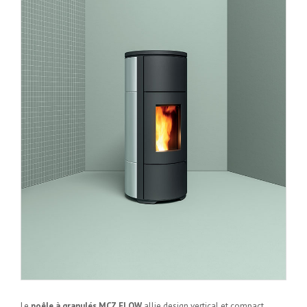
Le
poêle à granulés MCZ FLOW
allie design vertical et compact,