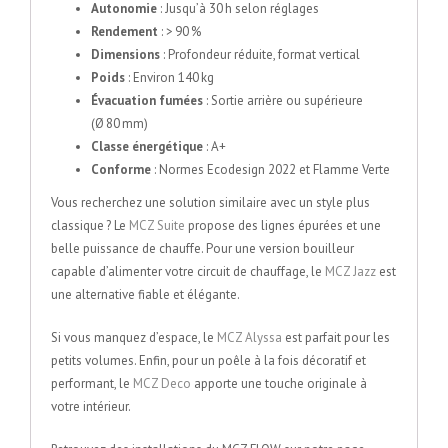
Autonomie
: Jusqu’à 30 h selon réglages
Rendement
: > 90 %
Dimensions
: Profondeur réduite, format vertical
Poids
: Environ 140 kg
Évacuation fumées
: Sortie arrière ou supérieure
(Ø 80 mm)
Classe énergétique
: A+
Conforme
: Normes Ecodesign 2022 et Flamme Verte
Vous recherchez une solution similaire avec un style plus
classique ? Le
MCZ Suite
propose des lignes épurées et une
belle puissance de chauffe. Pour une version bouilleur
capable d’alimenter votre circuit de chauffage, le
MCZ Jazz
est
une alternative fiable et élégante.
Si vous manquez d’espace, le
MCZ Alyssa
est parfait pour les
petits volumes. Enfin, pour un poêle à la fois décoratif et
performant, le
MCZ Deco
apporte une touche originale à
votre intérieur.