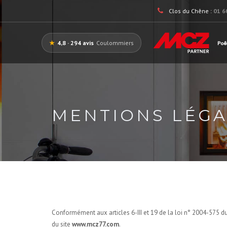
Clos du Chêne :
01 6
★
4,8 · 294 avis
Coulommiers
Poê
MENTIONS LÉGA
Conformément aux articles 6-III et 19 de la loi n° 2004-575 d
du site
www.mcz77.com
.