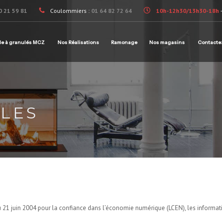
0 21 59 81
Coulommiers :
01 64 82 72 64
10h-12h30/13h30-18h
le à granulés MCZ
Nos Réalisations
Ramonage
Nos magasins
Contacte
LES
u 21 juin 2004 pour la confiance dans l’économie numérique (LCEN), les informat