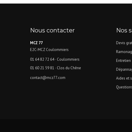
Nous contacter
Nos s
MCZ 77
Devis grat
E2C-MCZ Coulommiers
Ramonag
01 64 82 72 64
· Coulommiers
Entretien
01 60 21 59 81
· Clos du Chêne
Dépannag
contact@mcz77.com
Aides et 
Question