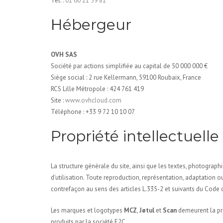
Tél. :
01 60 21 59 81
Hébergeur
OVH SAS
Société par actions simplifiée au capital de 50 000 000 €
Siège social : 2 rue Kellermann, 59100 Roubaix, France
RCS Lille Métropole : 424 761 419
Site :
www.ovhcloud.com
Téléphone : +33 9 72 10 10 07
Propriété intellectuelle
La structure générale du site, ainsi que les textes, photograph
d’utilisation. Toute reproduction, représentation, adaptation ou
contrefaçon au sens des articles L.335-2 et suivants du Code de
Les marques et logotypes
MCZ
,
Jøtul
et
Scan
demeurent la prop
produits par la société E2C.