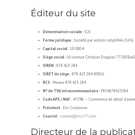
Éditeur du site
Dénomination sociale :
E2C
Forme juridique :
Société par actions simplifiée (SAS)
Capital social :
10 000 €
Siège social :
16 avenue Christian Doppler, 77700 Baill
SIREN :
878 423 284
SIRET du siège :
878 423 284 00016
RCS :
Meaux 878 423 284
N° de TVA intracommunautaire :
FR54878423284
Code APE / NAF :
4759B — Commerce de détail d’autre
Président :
Eric Couleuvre
Courriel :
contact@mcz77.com
Directeur de la publica