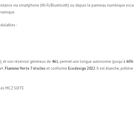
à distance via smartphone (Wi‑Fi/Bluetooth) ou depuis le panneau numérique esc
éramique.
dulables :
e
), et son réservoir généreux de
46 L
permet une longue autonomie (jusqu’à
60 
A+
,
Flamme Verte 7 étoiles
et conforme
Ecodesign 2022
. Il est étanche, prélève
ulés MCZ SUITE