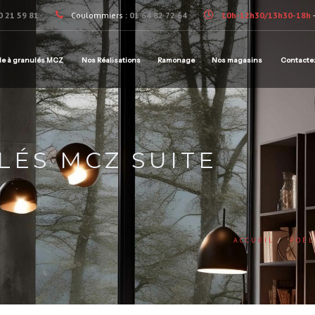
0 21 59 81
Coulommiers :
01 64 82 72 64
10h-12h30/13h30-18h
le à granulés MCZ
Nos Réalisations
Ramonage
Nos magasins
Contacte
LÉS MCZ SUITE
ACCUEIL
POÊL