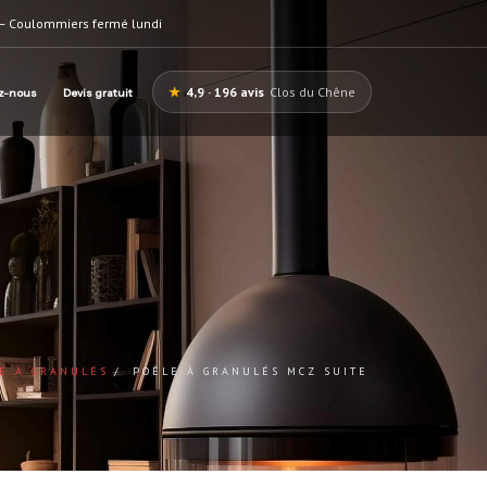
— Coulommiers fermé lundi
★
4,9 · 196 avis
Clos du Chêne
z-nous
Devis gratuit
E À GRANULÉS
POÊLE À GRANULÉS MCZ SUITE