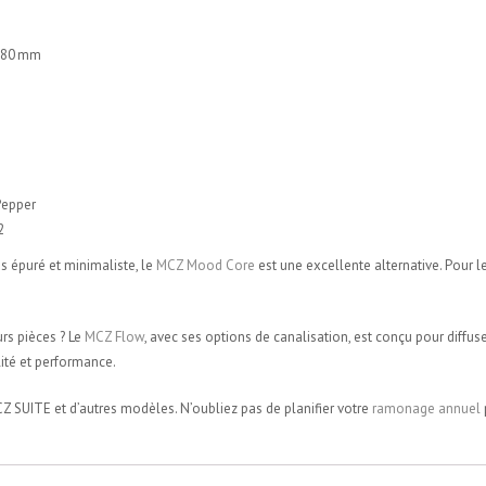
Ø 80 mm
Pepper
2
s épuré et minimaliste, le
MCZ Mood Core
est une excellente alternative. Pour le
rs pièces ? Le
MCZ Flow
, avec ses options de canalisation, est conçu pour diff
ité et performance.
 SUITE et d’autres modèles. N’oubliez pas de planifier votre
ramonage annuel