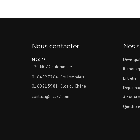
Nous contacter
Nos s
MCZ 77
Devis grat
E2C-MCZ Coulommiers
Ramonag
01 64 82 72 64
· Coulommiers
Entretien
01 60 21 59 81
· Clos du Chêne
Dépannag
contact@mcz77.com
Aides et 
Question