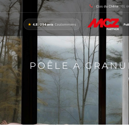
Clos du Chêne :
01 6
★
4,8 · 294 avis
Coulommiers
Poê
POÊLE À GRANU