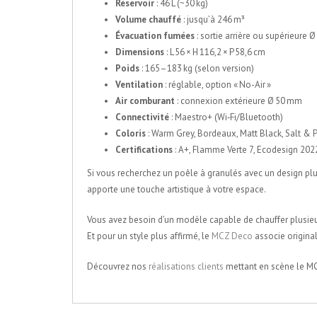
Réservoir
: 46 L (~30 kg)
Volume chauffé
: jusqu’à 246 m³
Évacuation fumées
: sortie arrière ou supérieure 
Dimensions
: L 56 × H 116,2 × P 58,6 cm
Poids
: 165–183 kg (selon version)
Ventilation
: réglable, option « No-Air »
Air comburant
: connexion extérieure Ø 50 mm
Connectivité
: Maestro+ (Wi‑Fi/Bluetooth)
Coloris
: Warm Grey, Bordeaux, Matt Black, Salt & 
Certifications
: A+, Flamme Verte 7, Ecodesign 202
Si vous recherchez un poêle à granulés avec un design plu
apporte une touche artistique à votre espace.
Vous avez besoin d’un modèle capable de chauffer plusieu
Et pour un style plus affirmé, le
MCZ Deco
associe original
Découvrez nos
réalisations clients
mettant en scène le MCZ