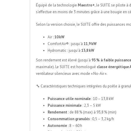
Équipé de la technologie
Maestro+
, le SUITE se pilote 
s’effectue en moins de 3 minutes grâce à une bougie en c
Selon la version choisie, le SUITE offre des puissances mo
Air :
10 kW
Comfort Air® : jusqu’à
11,9 kW
Hydromatic : jusqu’à
13,8 kW
Son rendement est élevé (jusqu’à
93 % à faible puissanc
maximale). Le SUITE est homologué
classe énergétique 
ventilateur silencieux avec mode « No-Air ».
🔧 Caractéristiques techniques intégrées du poêle à gran
Puissance utile nominale
: 10 – 13,8 kW
Puissance minimale
: 2,3 – 5 kW
Rendement
: de 88 % (max) à 93,8 % (min)
Consommation granulés
: 0,5 – 3,2 kg/h
Autonomie
: 8 – 60 h