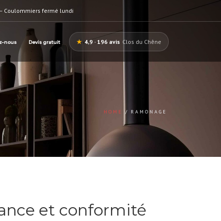
— Coulommiers fermé lundi
★
4,9 · 196 avis
Clos du Chêne
z-nous
Devis gratuit
HOME
RAMONAGE
ance et conformité