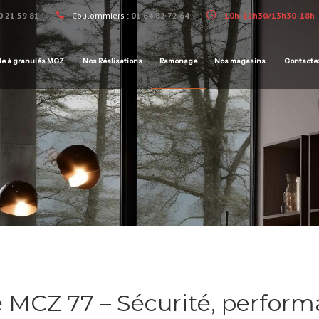
0 21 59 81
Coulommiers :
01 64 82 72 64
10h-12h30/13h30-18h
le à granulés MCZ
Nos Réalisations
Ramonage
Nos magasins
Contacte
 MCZ 77 – Sécurité, perform