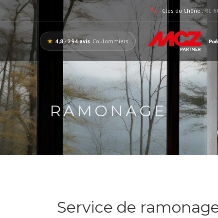
Clos du Chêne :
01 6
★
4,8 · 294 avis
Coulommiers
Poê
RAMONAGE
Service de ramonage