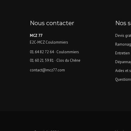
Nous contacter
Nos s
MCZ 77
Devis grat
E2C-MCZ Coulommiers
Ramonag
01 64 82 72 64
· Coulommiers
Entretien
01 60 21 59 81
· Clos du Chêne
Dépannag
contact@mcz77.com
Aides et 
Question