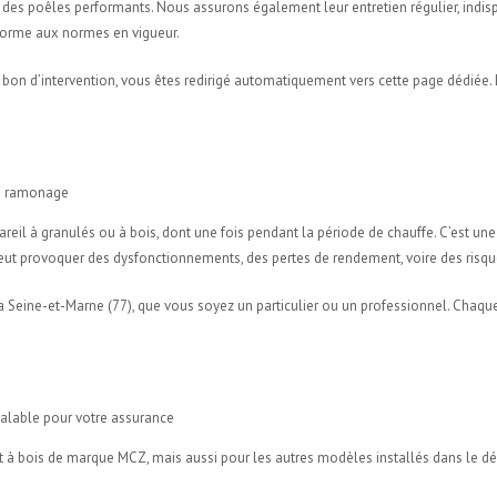
des poêles performants. Nous assurons également leur entretien régulier, indis
forme aux normes en vigueur.
 bon d’intervention, vous êtes redirigé automatiquement vers cette page dédiée. 
le ramonage
eil à granulés ou à bois, dont une fois pendant la période de chauffe. C’est une 
é peut provoquer des dysfonctionnements, des pertes de rendement, voire des ris
 la Seine-et-Marne (77), que vous soyez un particulier ou un professionnel. Chaqu
valable pour votre assurance
et à bois de marque MCZ, mais aussi pour les autres modèles installés dans le d