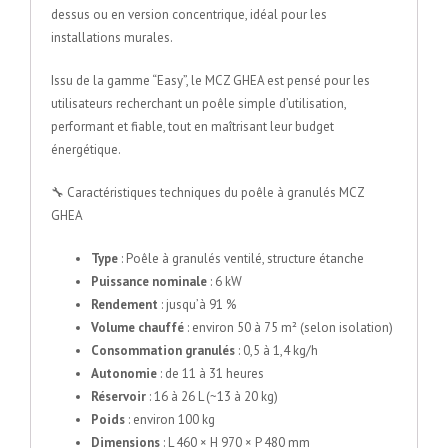
dessus ou en version concentrique, idéal pour les
installations murales.
Issu de la gamme “Easy”, le MCZ GHEA est pensé pour les
utilisateurs recherchant un poêle simple d’utilisation,
performant et fiable, tout en maîtrisant leur budget
énergétique.
🔧 Caractéristiques techniques du poêle à granulés MCZ
GHEA
Type
: Poêle à granulés ventilé, structure étanche
Puissance nominale
: 6 kW
Rendement
: jusqu’à 91 %
Volume chauffé
: environ 50 à 75 m² (selon isolation)
Consommation granulés
: 0,5 à 1,4 kg/h
Autonomie
: de 11 à 31 heures
Réservoir
: 16 à 26 L (~13 à 20 kg)
Poids
: environ 100 kg
Dimensions
: L 460 × H 970 × P 480 mm