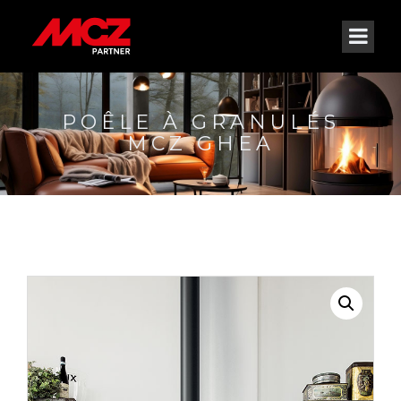
POÊLE À GRANULÉS
MCZ GHEA