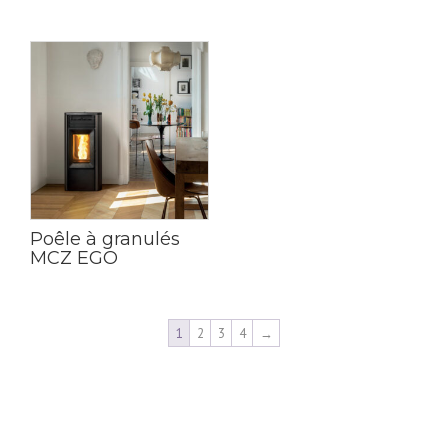
Poêle à granulés
MCZ EGO
1
2
3
4
→