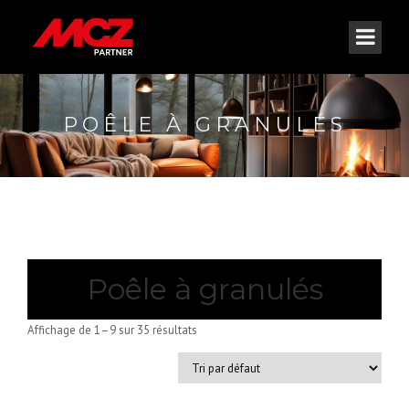
POÊLE À GRANULÉS
Poêle à granulés
Affichage de 1–9 sur 35 résultats