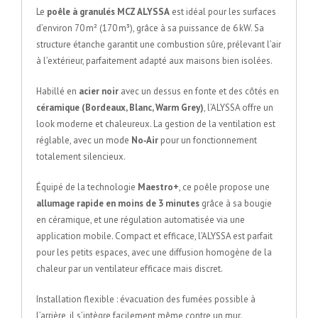
Le
poêle à granulés MCZ ALYSSA
est idéal pour les surfaces
d’environ 70 m² (170 m³), grâce à sa puissance de 6 kW. Sa
structure étanche garantit une combustion sûre, prélevant l’air
à l’extérieur, parfaitement adapté aux maisons bien isolées.
Habillé en
acier noir
avec un dessus en fonte et des côtés en
céramique (Bordeaux, Blanc, Warm Grey)
, l’ALYSSA offre un
look moderne et chaleureux. La gestion de la ventilation est
réglable, avec un mode
No‑Air
pour un fonctionnement
totalement silencieux.
Équipé de la technologie
Maestro+
, ce poêle propose une
allumage rapide en moins de 3 minutes
grâce à sa bougie
en céramique, et une régulation automatisée via une
application mobile. Compact et efficace, l’ALYSSA est parfait
pour les petits espaces, avec une diffusion homogène de la
chaleur par un ventilateur efficace mais discret.
Installation flexible : évacuation des fumées possible à
l’arrière, il s’intègre facilement même contre un mur.