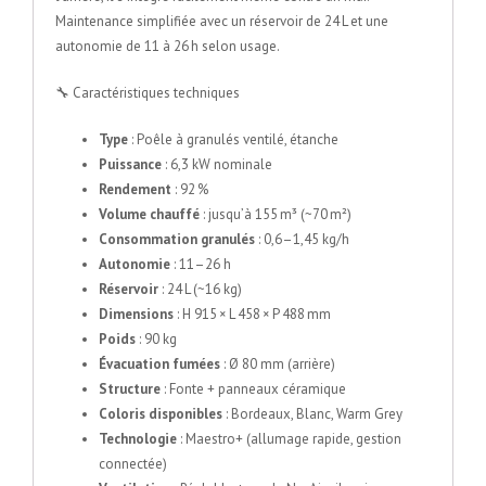
Maintenance simplifiée avec un réservoir de 24 L et une
autonomie de 11 à 26 h selon usage.
🔧 Caractéristiques techniques
Type
: Poêle à granulés ventilé, étanche
Puissance
: 6,3 kW nominale
Rendement
: 92 %
Volume chauffé
: jusqu’à 155 m³ (~70 m²)
Consommation granulés
: 0,6–1,45 kg/h
Autonomie
: 11–26 h
Réservoir
: 24 L (~16 kg)
Dimensions
: H 915 × L 458 × P 488 mm
Poids
: 90 kg
Évacuation fumées
: Ø 80 mm (arrière)
Structure
: Fonte + panneaux céramique
Coloris disponibles
: Bordeaux, Blanc, Warm Grey
Technologie
: Maestro+ (allumage rapide, gestion
connectée)