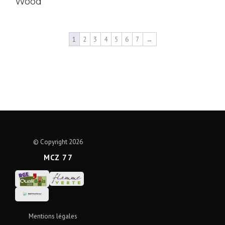
Wood
1
2
3
4
5
6
7
→
© Copyright 2026
MCZ 77
Mentions légales