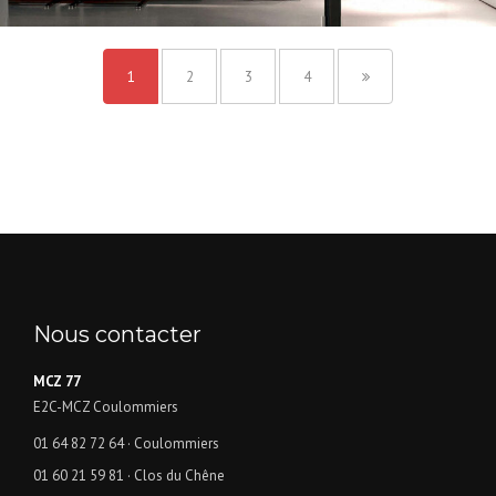
1
2
3
4
Nous contacter
MCZ 77
E2C-MCZ Coulommiers
01 64 82 72 64
· Coulommiers
01 60 21 59 81
· Clos du Chêne