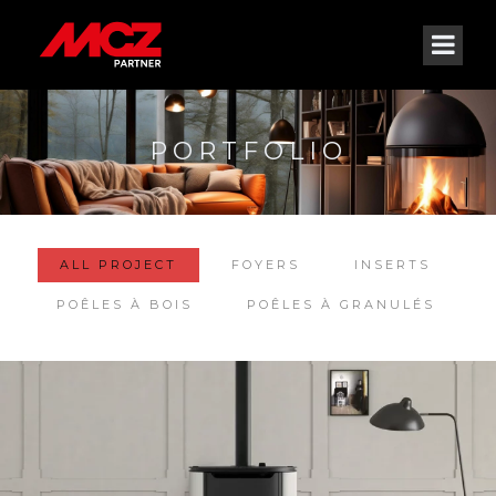
PORTFOLIO
ALL PROJECT
FOYERS
INSERTS
POÊLES À BOIS
POÊLES À GRANULÉS