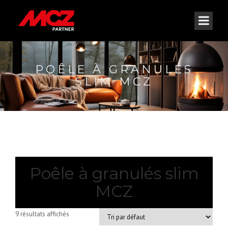
POÊLE À GRANULÉS
SLIM MCZ
Poêle à granulés slim
MCZ
9 résultats affichés