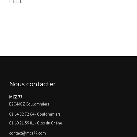
FEEL
Nous contacter
MCZ 77
E2C-MCZ Coulommiers
01 64 82 72 64
· Coulommiers
01 60 21 59 81
· Clos du Chêne
contact@mcz77.com